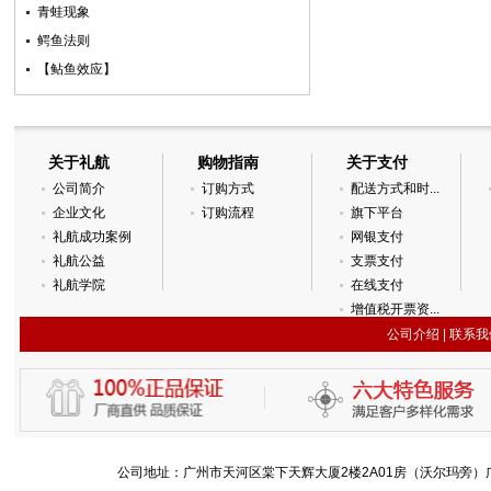
青蛙现象
鳄鱼法则
【鲇鱼效应】­
关于礼航
购物指南
关于支付
公司简介
订购方式
配送方式和时...
企业文化
订购流程
旗下平台
礼航成功案例
网银支付
礼航公益
支票支付
礼航学院
在线支付
增值税开票资...
公司介绍
|
联系我
公司地址：广州市天河区棠下天辉大厦2楼2A01房（沃尔玛旁）广州国际金融城