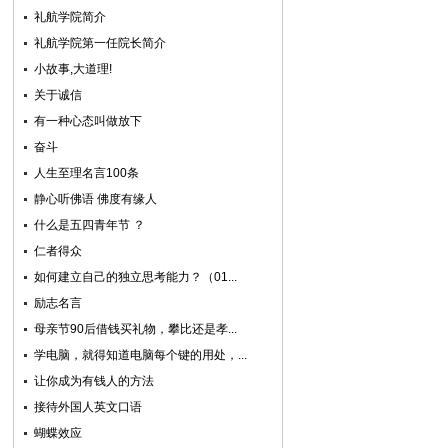
礼航学院简介
礼航学院第一任院长简介
小故事,大道理!
关于诚信
有一种心态叫做放下
奋斗
人生至理名言100条
静心听佛语 佛度有缘人
什么是五四青年节 ？
仁者得众
如何建立自己的独立思考能力？（01...
励志名言
母亲节90后借钱买礼物，攀比还是孝...
学电脑，就得知道电脑每个键的用处，...
让你成为有钱人的方法
接待外国人英文口语
蝴蝶效应