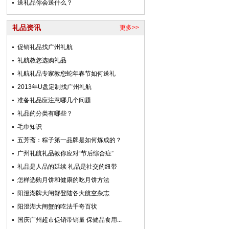
送礼品你会送什么？
礼品资讯
更多>>
促销礼品找广州礼航
礼航教您选购礼品
礼航礼品专家教您蛇年春节如何送礼
2013年U盘定制找广州礼航
准备礼品应注意哪几个问题
礼品的分类有哪些？
毛巾知识
五芳斋：粽子第一品牌是如何炼成的？
广州礼航礼品教你应对“节后综合症”
礼品是人品的延续 礼品是社交的纽带
怎样选购月饼和健康的吃月饼方法
阳澄湖牌大闸蟹登陆各大航空杂志
阳澄湖大闸蟹的吃法千奇百状
国庆广州超市促销带销量 保健品食用...