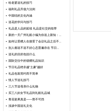
给老婆送礼的技巧
福利礼品升值六法则
中国结的文化内涵
送花的学问与技巧
礼品是人品的延续 礼品是社交的纽带
新的一天广州礼航小编为你送上新知：...
如何让受赠人在接受了会议礼品之后不...
别人都送不送不好心态普遍存在 节日...
送礼的目的包括什么
国际交往中的馈赠礼品知识
节日礼品绝非越“土豪”越好
礼品包装简约而不简单
情人节送礼技巧
三八节送母亲什么礼物
买三八妇女节礼品到礼航礼品城
青花瓷果真是——势不可挡
浅谈中国送礼文化