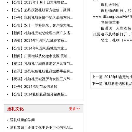
【公告】2013年十月十日大闸蟹促...
送礼送到心
【公告】热烈庆祝礼航官方微信，微博...
送礼物的时候，尽量
www.ilihang.com
网站
【公告】玩转礼航微博中奖名单颁布啦...
包装很重要
【公告】双十一即将到来，客户提大闸...
俗话说，人靠衣装马
【新闻】礼航礼品城总经理出席广东省...
想要迫不及待的打开，
总之，礼物（
www.
【通知】2014年礼航礼品城春节放...
【公告】2014年礼航礼品城给大家...
【新闻】广州增城从化撤市改区 黄埔...
【祝福】礼航礼品城祝新老客户元宵节...
【喜讯】热烈祝贺礼航礼品城携手蓝月...
上一篇:
2013年U盘定制
【祝福】礼航礼品城祝所有女性三八节...
下一篇:
礼航教您选购礼
【公告】2014清明节放假通知
【公告】2014礼航礼品城分销商招...
送礼文化
更多>>
送礼轻重的学问
送礼常识：企业文化中必不可少的礼品...