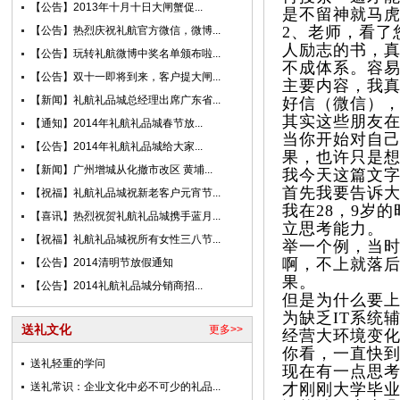
【公告】2013年十月十日大闸蟹促...
是不留神就马
2、老师，看了
【公告】热烈庆祝礼航官方微信，微博...
人励志的书，
【公告】玩转礼航微博中奖名单颁布啦...
不成体系。容
【公告】双十一即将到来，客户提大闸...
主要内容，我
【新闻】礼航礼品城总经理出席广东省...
好信（微信）
其实这些朋友
【通知】2014年礼航礼品城春节放...
当你开始对自
【公告】2014年礼航礼品城给大家...
果，也许只是
【新闻】广州增城从化撤市改区 黄埔...
我今天这篇文
首先我要告诉
【祝福】礼航礼品城祝新老客户元宵节...
我在28，9岁
【喜讯】热烈祝贺礼航礼品城携手蓝月...
立思考能力。
【祝福】礼航礼品城祝所有女性三八节...
举一个例，当
啊，不上就落
【公告】2014清明节放假通知
果。
【公告】2014礼航礼品城分销商招...
但是为什么要
为缺乏IT系统
送礼文化
更多>>
经营大环境变
你看，一直快到
送礼轻重的学问
现在有一点思考
送礼常识：企业文化中必不可少的礼品...
才刚刚大学毕