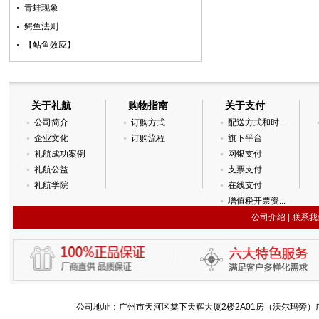
青蛙现象
鳄鱼法则
【鲇鱼效应】­
关于礼航
购物指南
关于支付
公司简介
订购方式
配送方式和时...
企业文化
订购流程
旗下平台
礼航成功案例
网银支付
礼航公益
支票支付
礼航学院
在线支付
增值税开票资...
公司介绍
|
联系我
公司地址：广州市天河区棠下天辉大厦2楼2A01房（沃尔玛旁）广州国际金融城