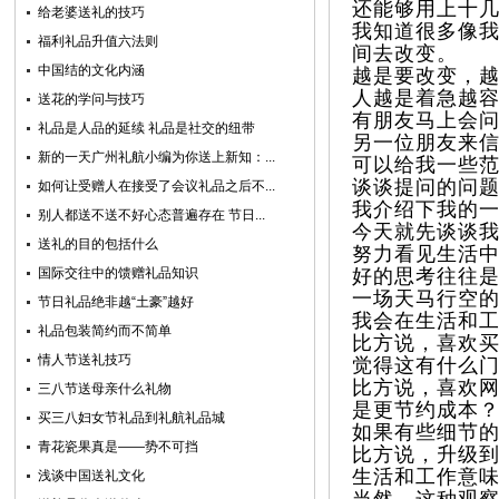
还能够用上十
给老婆送礼的技巧
我知道很多像
福利礼品升值六法则
间去改变。
中国结的文化内涵
越是要改变，
人越是着急越
送花的学问与技巧
有朋友马上会
礼品是人品的延续 礼品是社交的纽带
另一位朋友来
新的一天广州礼航小编为你送上新知：...
可以给我一些
谈谈提问的问
如何让受赠人在接受了会议礼品之后不...
我介绍下我的
别人都送不送不好心态普遍存在 节日...
今天就先谈谈
送礼的目的包括什么
努力看见生活
国际交往中的馈赠礼品知识
好的思考往往
一场天马行空
节日礼品绝非越“土豪”越好
我会在生活和
礼品包装简约而不简单
比方说，喜欢买书
情人节送礼技巧
觉得这有什么
比方说，喜欢
三八节送母亲什么礼物
是更节约成本
买三八妇女节礼品到礼航礼品城
如果有些细节
青花瓷果真是——势不可挡
比方说，升级到
生活和工作意
浅谈中国送礼文化