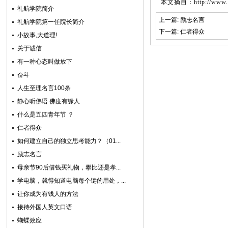
本文摘自：
http://www
礼航学院简介
上一篇:
励志名言
礼航学院第一任院长简介
下一篇:
仁者得众
小故事,大道理!
关于诚信
有一种心态叫做放下
奋斗
人生至理名言100条
静心听佛语 佛度有缘人
什么是五四青年节 ？
仁者得众
如何建立自己的独立思考能力？（01...
励志名言
母亲节90后借钱买礼物，攀比还是孝...
学电脑，就得知道电脑每个键的用处，...
让你成为有钱人的方法
接待外国人英文口语
蝴蝶效应