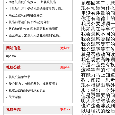
商务礼品的广告效应-广州礼航礼品
题都回答了，
现在知道为什
【礼航礼品】促销礼品选择要灵活，目...
用没有质量的
商业会议礼品有哪些种类
你还有道德上的
礼品前景越广阔 行业趋势分析
我另外要强调
比如我在等车
教你如何让你的印刷品更具有光泽度
我会观察不同
圣诞将至，加拿大人选礼物感到“亚历...
我会观察卖报
我会观察等车
网站信息
更多>>
我会观察等车
着是否移动阅
updata....
我会观察高峰
产是不是更有
礼航公益
更多>>
这样等车的时
有能力马上知
礼航公益倡议书
教，阅读，思
爱心接力，与时间赛跑，拯救黄潇！
现在得提出另
步：提出一个
礼航公益项目获得政府表彰
但是更重要的
关于诚信
明天我想继续
也许这会涉及
礼航学院
更多>>
以聊聊我的经