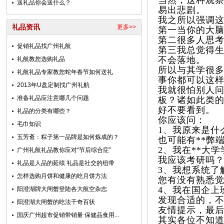
当然，这种观
送礼品你会送什么？
易出悲剧。
我之所以强调
礼品资讯
更多>>
第一当你的大
第二很多人思
促销礼品找广州礼航
第三我总觉得
不会落地。
礼航教您选购礼品
所以与其学很
礼航礼品专家教您蛇年春节如何送礼
事你都可以这
2013年U盘定制找广州礼航
我就很怕别人问
准备礼品应注意哪几个问题
板？诸如此类
好不要看到。
礼品的分类有哪些？
你应该问：
毛巾知识
1、我原来是什
五芳斋：粽子第一品牌是如何炼成的？
也可能有**弊
2、我在**大学
广州礼航礼品教你应对“节后综合症”
我应该考研吗
礼品是人品的延续 礼品是社交的纽带
3、我想系统了
怎样选购月饼和健康的吃月饼方法
您有没有熟悉
4、我在国企上
阳澄湖牌大闸蟹登陆各大航空杂志
发现合适的，
阳澄湖大闸蟹的吃法千奇百状
友情提示，最
国庆广州超市促销带销量 保健品食用...
其实各位不知