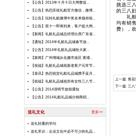
【公告】2013年十月十日大闸蟹促...
挑选三
【公告】热烈庆祝礼航官方微信，微博...
的三八
礼航礼
【公告】玩转礼航微博中奖名单颁布啦...
均有销售
【公告】双十一即将到来，客户提大闸...
费），
【新闻】礼航礼品城总经理出席广东省...
【通知】2014年礼航礼品城春节放...
【公告】2014年礼航礼品城给大家...
【新闻】广州增城从化撤市改区 黄埔...
【祝福】礼航礼品城祝新老客户元宵节...
【喜讯】热烈祝贺礼航礼品城携手蓝月...
上一篇:
青花
【祝福】礼航礼品城祝所有女性三八节...
下一篇:
三八
【公告】2014清明节放假通知
【公告】2014礼航礼品城分销商招...
送礼文化
更多>>
送礼轻重的学问
送礼常识：企业文化中必不可少的礼品...