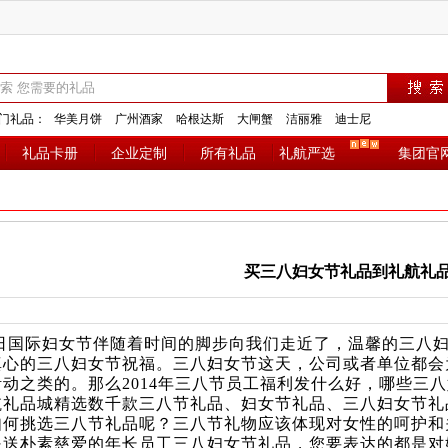
门礼品：
华美月饼
广州酒家
哈根达斯
大闸蟹
洁丽雅
迪士尼
礼品卡册
企业定制
所有礼品
礼航严选
集团官
买三八妇女节礼品到礼航礼
日国际妇女节伴随着时间的脚步向我们走近了，温馨的三八
真心的三八妇女节祝福。三八妇女节这天，公司或者单位都会
活动之类的。那么2014年三八节员工福利发什么好，哪些三
品城精选数千款三八节礼品、妇女节礼品、三八妇女节礼
如何挑选三八节礼品呢？三八节礼物应该体现对女性的呵护和
是送朴素慈爱的年长员工三八妇女节礼品，您要表达的都是对