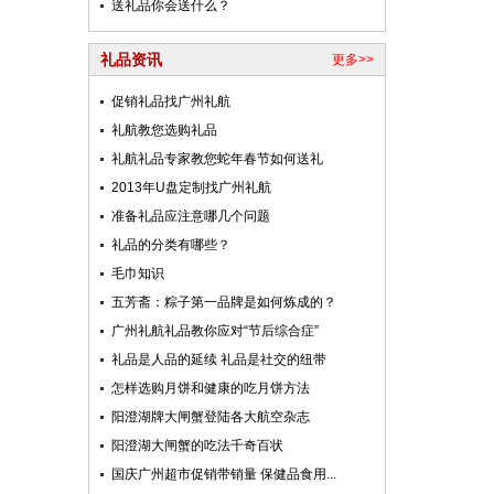
送礼品你会送什么？
礼品资讯
更多>>
促销礼品找广州礼航
礼航教您选购礼品
礼航礼品专家教您蛇年春节如何送礼
2013年U盘定制找广州礼航
准备礼品应注意哪几个问题
礼品的分类有哪些？
毛巾知识
五芳斋：粽子第一品牌是如何炼成的？
广州礼航礼品教你应对“节后综合症”
礼品是人品的延续 礼品是社交的纽带
怎样选购月饼和健康的吃月饼方法
阳澄湖牌大闸蟹登陆各大航空杂志
阳澄湖大闸蟹的吃法千奇百状
国庆广州超市促销带销量 保健品食用...