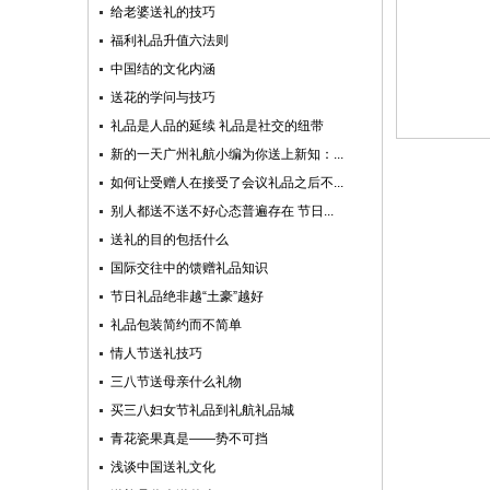
给老婆送礼的技巧
福利礼品升值六法则
中国结的文化内涵
送花的学问与技巧
礼品是人品的延续 礼品是社交的纽带
新的一天广州礼航小编为你送上新知：...
如何让受赠人在接受了会议礼品之后不...
别人都送不送不好心态普遍存在 节日...
送礼的目的包括什么
国际交往中的馈赠礼品知识
节日礼品绝非越“土豪”越好
礼品包装简约而不简单
情人节送礼技巧
三八节送母亲什么礼物
买三八妇女节礼品到礼航礼品城
青花瓷果真是——势不可挡
浅谈中国送礼文化