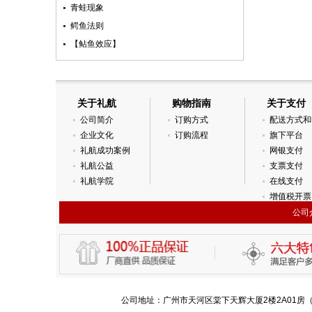
青蛙现象
鳄鱼法则
【鲇鱼效应】­
关于礼航
购物指南
关于支付
公司简介
订购方式
配送方式和时
企业文化
订购流程
旗下平台
礼航成功案例
网银支付
礼航公益
支票支付
礼航学院
在线支付
增值税开票资
公司
公司地址：广州市天河区棠下天辉大厦2楼2A01房（沃尔玛旁）