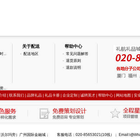
关于配送
帮助中心
...
配送地区
常见问题解答
退货原则
退款说明
...
介绍
|
联系我们
|
品牌礼品
|
礼品卡册
|
企业定制
|
诚聘英才
|
帮助中心
|
网站地图
|
安
广州国际金融城； 客服电话：020-85653021(10线）； Email:i@ilihang.