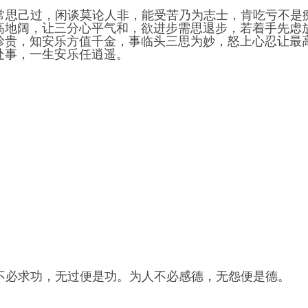
静坐常思己过，闲谈莫论人非，能受苦乃为志士，肯吃亏不
高地阔，让三分心平气和，欲进步需思退步，若着手先虑
珍贵，知安乐方值千金，事临头三思为妙，怒上心忍让最
处事，一生安乐任逍遥。
处事不必求功，无过便是功。为人不必感德，无怨便是德。