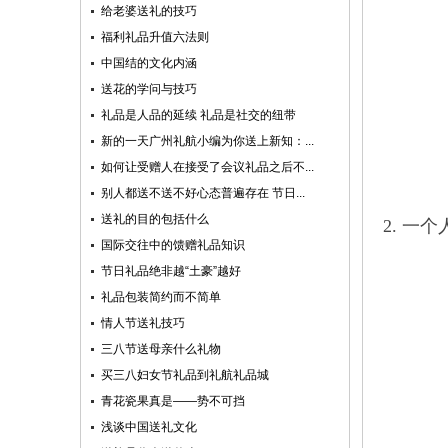
给老婆送礼的技巧
福利礼品升值六法则
中国结的文化内涵
送花的学问与技巧
礼品是人品的延续 礼品是社交的纽带
新的一天广州礼航小编为你送上新知：...
如何让受赠人在接受了会议礼品之后不...
别人都送不送不好心态普遍存在 节日...
送礼的目的包括什么
2. 
国际交往中的馈赠礼品知识
节日礼品绝非越“土豪”越好
礼品包装简约而不简单
情人节送礼技巧
三八节送母亲什么礼物
买三八妇女节礼品到礼航礼品城
青花瓷果真是——势不可挡
浅谈中国送礼文化