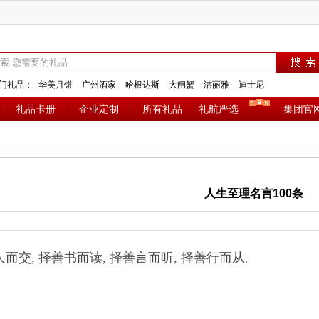
门礼品：
华美月饼
广州酒家
哈根达斯
大闸蟹
洁丽雅
迪士尼
礼品卡册
企业定制
所有礼品
礼航严选
集团官
人生至理名言100条
善人而交, 择善书而读, 择善言而听, 择善行而从。