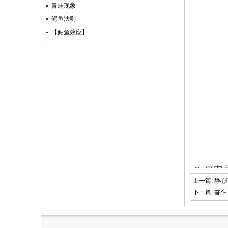
青蛙现象
鳄鱼法则
【鲇鱼效应】­
7. 
上一篇:
静心
下一篇:
奋斗