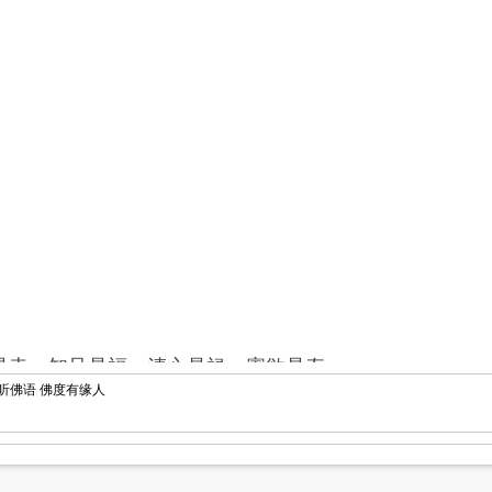
平安是幸，知足是福，清心是禄，寡欲是寿。
听佛语 佛度有缘人