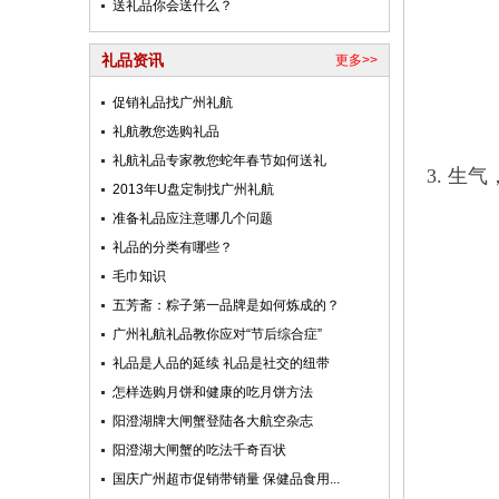
送礼品你会送什么？
礼品资讯
更多>>
促销礼品找广州礼航
礼航教您选购礼品
礼航礼品专家教您蛇年春节如何送礼
3. 
2013年U盘定制找广州礼航
准备礼品应注意哪几个问题
礼品的分类有哪些？
毛巾知识
五芳斋：粽子第一品牌是如何炼成的？
广州礼航礼品教你应对“节后综合症”
礼品是人品的延续 礼品是社交的纽带
怎样选购月饼和健康的吃月饼方法
阳澄湖牌大闸蟹登陆各大航空杂志
阳澄湖大闸蟹的吃法千奇百状
国庆广州超市促销带销量 保健品食用...