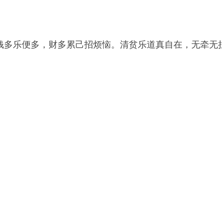
未必钱多乐便多，财多累己招烦恼。清贫乐道真自在，无牵