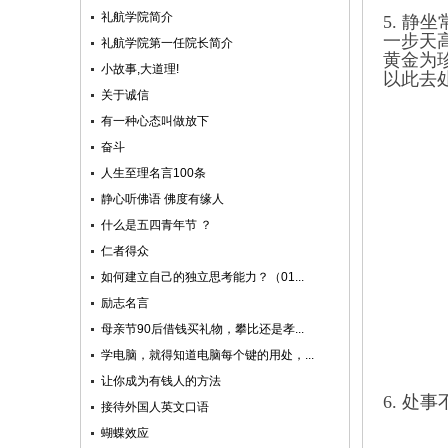
礼航学院简介
5. 
一步天
礼航学院第一任院长简介
黄金为
小故事,大道理!
以此去
关于诚信
有一种心态叫做放下
奋斗
人生至理名言100条
静心听佛语 佛度有缘人
什么是五四青年节 ？
仁者得众
如何建立自己的独立思考能力？（01...
励志名言
母亲节90后借钱买礼物，攀比还是孝...
学电脑，就得知道电脑每个键的用处，...
让你成为有钱人的方法
6. 
接待外国人英文口语
蝴蝶效应