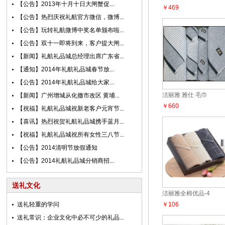
【公告】2013年十月十日大闸蟹促...
￥469
【公告】热烈庆祝礼航官方微信，微博...
【公告】玩转礼航微博中奖名单颁布啦...
【公告】双十一即将到来，客户提大闸...
【新闻】礼航礼品城总经理出席广东省...
【通知】2014年礼航礼品城春节放...
【公告】2014年礼航礼品城给大家...
洁丽雅 雅仕 毛巾
【新闻】广州增城从化撤市改区 黄埔...
￥660
【祝福】礼航礼品城祝新老客户元宵节...
【喜讯】热烈祝贺礼航礼品城携手蓝月...
【祝福】礼航礼品城祝所有女性三八节...
【公告】2014清明节放假通知
【公告】2014礼航礼品城分销商招...
送礼文化
洁丽雅全棉优品-4
送礼轻重的学问
￥106
送礼常识：企业文化中必不可少的礼品...