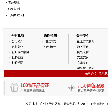
青蛙现象
鳄鱼法则
【鲇鱼效应】­
关于礼航
购物指南
关于支付
公司简介
订购方式
配送方式和时...
企业文化
订购流程
旗下平台
礼航成功案例
网银支付
礼航公益
支票支付
礼航学院
在线支付
增值税开票资...
公司介绍
|
联系我
公司地址：广州市天河区棠下天辉大厦2楼2A01房（沃尔玛旁）广州国际金融城