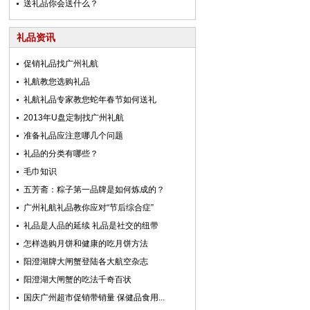
送礼品你会送什么？
礼品资讯
促销礼品找广州礼航
礼航教您选购礼品
礼航礼品专家教您蛇年春节如何送礼
2013年U盘定制找广州礼航
准备礼品应注意哪几个问题
礼品的分类有哪些？
毛巾知识
五芳斋：粽子第一品牌是如何炼成的？
广州礼航礼品教你应对“节后综合症”
礼品是人品的延续 礼品是社交的纽带
怎样选购月饼和健康的吃月饼方法
阳澄湖牌大闸蟹登陆各大航空杂志
阳澄湖大闸蟹的吃法千奇百状
国庆广州超市促销带销量 保健品食用...