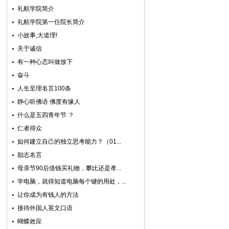
礼航学院简介
礼航学院第一任院长简介
小故事,大道理!
关于诚信
有一种心态叫做放下
奋斗
人生至理名言100条
静心听佛语 佛度有缘人
什么是五四青年节 ？
仁者得众
如何建立自己的独立思考能力？（01...
励志名言
母亲节90后借钱买礼物，攀比还是孝...
学电脑，就得知道电脑每个键的用处，...
让你成为有钱人的方法
接待外国人英文口语
蝴蝶效应